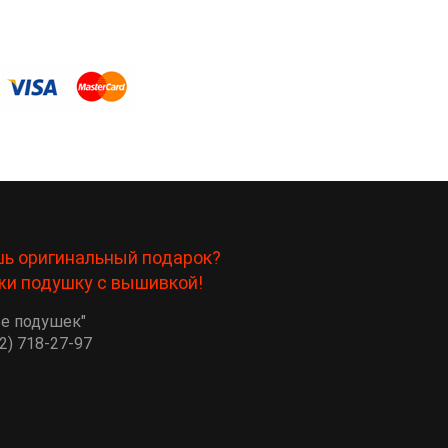
ь оригинальный подарок?
жи подушку с вышивкой!
ье подушек"
2) 718-27-97