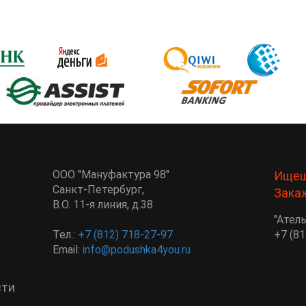
ООО "Мануфактура 98"
Ищеш
Санкт-Петербург
,
Зака
В.О. 11-я линия, д.38
"Ател
Тел.:
+7 (812) 718-27-97
+7 (81
Email:
info@podushka4you.ru
сти