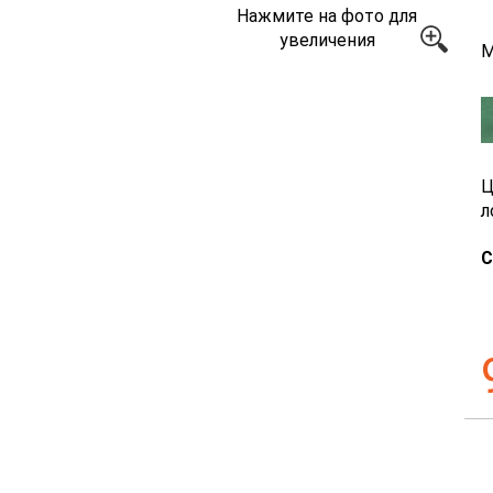
Нажмите на фото для
увеличения
М
Ц
л
С