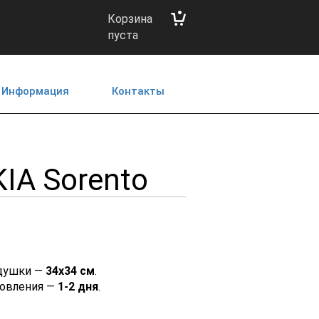
Корзина
пуста
Информация
Контакты
IA Sorento
душки —
34х34 см
.
товления —
1-2 дня
.