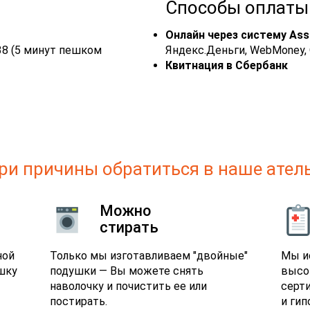
Способы оплаты
Онлайн через систему Ass
д.38 (5 минут пешком
Яндекс.Деньги, WebMoney, 
Квитнация в Сбербанк
ри причины обратиться в наше ател
Можно
стирать
ной
Только мы изготавливаем "двойные"
Мы и
шку
подушки — Вы можете снять
высо
наволочку и почистить ее или
серт
постирать.
и гип