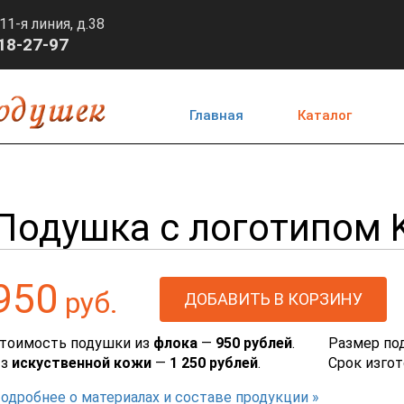
11-я линия, д.38
718-27-97
Главная
Каталог
Подушка с логотипом K
950
руб.
тоимость подушки из
флока
—
950 рублей
.
Размер по
Из
искуственной кожи
—
1 250 рублей
.
Срок изго
одробнее о материалах и составе продукции »